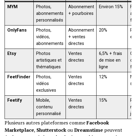
MYM
Photos,
Abonnement
Environ 15%
Fa
abonnements
+ pourboires
ab
personnalisés
fid
OnlyFans
Photos,
Abonnement
20%
Pub
vidéos,
+ ventes
et 
abonnements
directes
Etsy
Photos
Ventes
6,5% + frais
Co
artistiques et
directes
de mise en
cré
thématiques
ligne
fét
FeetFinder
Photos,
Ventes
12%
Ni
vidéos
directes
sp
exclusives
Feetify
Mobile,
Ventes
15%
Pu
contenu
directes
mo
personnalisé
je
Plusieurs autres plateformes comme
Facebook
Marketplace
,
Shutterstock
ou
Dreamstime
peuvent