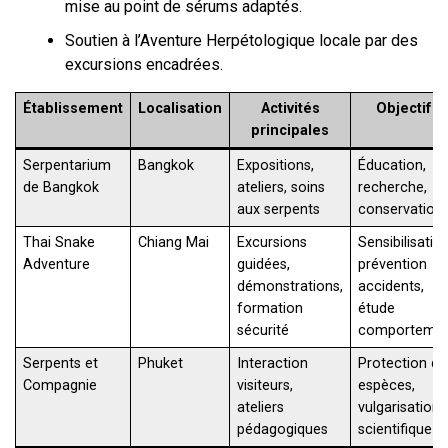
mise au point de sérums adaptés.
Soutien à l’Aventure Herpétologique locale par des
excursions encadrées.
Établissement
Localisation
Activités
Objectifs
principales
Serpentarium
Bangkok
Expositions,
Éducation,
de Bangkok
ateliers, soins
recherche,
aux serpents
conservation
Thai Snake
Chiang Mai
Excursions
Sensibilisation
Adventure
guidées,
prévention
démonstrations,
accidents,
formation
étude
sécurité
comporteme
Serpents et
Phuket
Interaction
Protection de
Compagnie
visiteurs,
espèces,
ateliers
vulgarisation
pédagogiques
scientifique