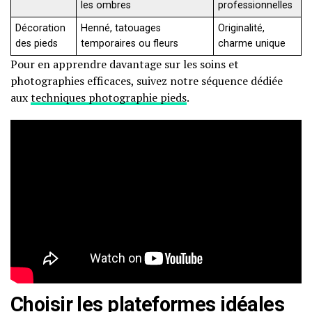
les ombres
professionnelles
Décoration
Henné, tatouages
Originalité,
des pieds
temporaires ou fleurs
charme unique
Pour en apprendre davantage sur les soins et
photographies efficaces, suivez notre séquence dédiée
aux
techniques photographie pieds
.
Choisir les plateformes idéales