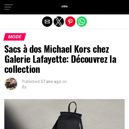
Quitter la version mobile
MODE
Sacs à dos Michael Kors chez
Galerie Lafayette: Découvrez la
collection
Published
57 ans ago
on
By