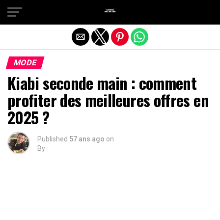
Quitter la version mobile
MODE
Kiabi seconde main : comment
profiter des meilleures offres en
2025 ?
Published
57 ans ago
on
By