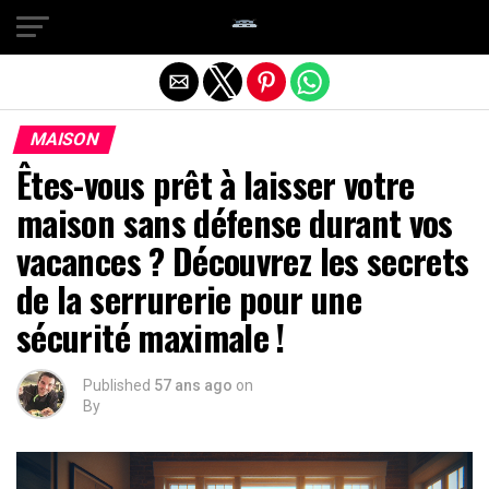
Quitter la version mobile
MAISON
Êtes-vous prêt à laisser votre
maison sans défense durant vos
vacances ? Découvrez les secrets
de la serrurerie pour une
sécurité maximale !
Published
57 ans ago
on
By