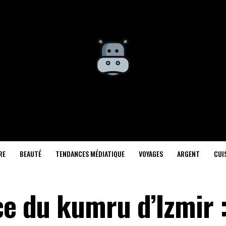
RE
BEAUTÉ
TENDANCES MÉDIATIQUE
VOYAGES
ARGENT
CUI
ce du kumru d’Izmir 