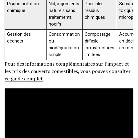
Risque pollution
Nul, ingrédients
Possibles
Substan
chimique
naturels sans
résidus
toxiques 
traitements
chimiques
micropla
nocifs
Gestion des
Consommation
Compostage
Accumula
déchets
ou
difficile,
en décha
biodégradation
infrastructures
en mer
simple
limitées
Pour des informations complémentaires sur l’impact et
les prix des couverts comestibles, vous pouvez consulter
ce guide complet
.