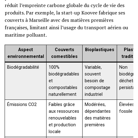
réduit l’empreinte carbone globale du cycle de vie des
produits. Par exemple, la start-up Koovee fabrique ses
couverts à Marseille avec des matières premières
françaises, limitant ainsi l’usage du transport aérien ou
maritime polluant.
Aspect
Couverts
Bioplastiques
Plasti
environnemental
comestibles
traditi
Biodégradabilité
100%
Variable,
Non
biodégradables
souvent
biodégra
et
besoin de
déchets
compostables
compostage
persistan
naturellement
industriel
Émissions CO2
Faibles grâce
Modérées,
Élevées, 
aux ressources
dépendantes
fossile m
renouvelables
des matières
et production
premières
locale