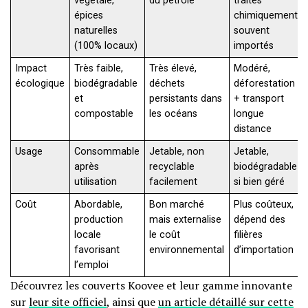
végétale,
du pétrole
traités
épices
chimiquement
naturelles
souvent
(100% locaux)
importés
Impact
Très faible,
Très élevé,
Modéré,
écologique
biodégradable
déchets
déforestation
et
persistants dans
+ transport
compostable
les océans
longue
distance
Usage
Consommable
Jetable, non
Jetable,
après
recyclable
biodégradable
utilisation
facilement
si bien géré
Coût
Abordable,
Bon marché
Plus coûteux,
production
mais externalise
dépend des
locale
le coût
filières
favorisant
environnemental
d’importation
l’emploi
Découvrez les couverts Koovee et leur gamme innovante
sur
leur site officiel
, ainsi que
un article détaillé sur cette