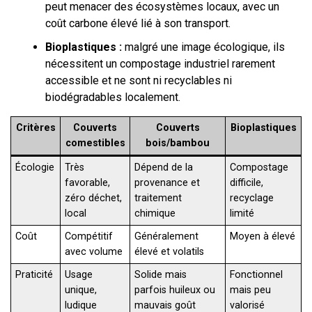
peut menacer des écosystèmes locaux, avec un
coût carbone élevé lié à son transport.
Bioplastiques :
malgré une image écologique, ils
nécessitent un compostage industriel rarement
accessible et ne sont ni recyclables ni
biodégradables localement.
Critères
Couverts
Couverts
Bioplastiques
comestibles
bois/bambou
Écologie
Très
Dépend de la
Compostage
favorable,
provenance et
difficile,
zéro déchet,
traitement
recyclage
local
chimique
limité
Coût
Compétitif
Généralement
Moyen à élevé
avec volume
élevé et volatils
Praticité
Usage
Solide mais
Fonctionnel
unique,
parfois huileux ou
mais peu
ludique
mauvais goût
valorisé