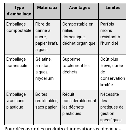
Type
Matériaux
Avantages
Limites
d’emballage
Emballage
Fibre de
Compostable en
Parfois
compostable
canne à
milieu
moins
sucre,
domestique,
résistant à
papier kraft,
déchet organique
l’humidité
algues
Emballage
Gélatine,
Supprime
Coût plus
comestible
amidon,
totalement les
élevé, durée
algues,
déchets
de
mycélium
conservation
limitée
Emballage
Boîtes
Réduit
Nécessite
vrac sans
réutilisables,
considérablement
des
plastique
sacs papier
les déchets
pratiques de
plastiques
gestion
spécifiques
Pour découvrir des produits et innovations écologiques,