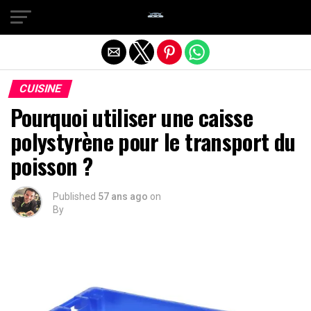
Quitter la version mobile
CUISINE
Pourquoi utiliser une caisse
polystyrène pour le transport du
poisson ?
Published
57 ans ago
on
By