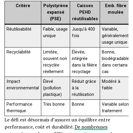
Critère
Polystyrène
Caisses
Emb. fibre
expansé
PEHD
moulée
(PSE)
réutilisables
Réutilisabilité
Faible, usage
Jusqu’à 400
Variable,
unique
fois
généralement
usage unique
Recyclabilité
Limitée,
Élevée,
Bonne,
souvent non
intégrée
biodégradable
recyclée
dans la filière
dans certains
réellement
recyclage
cas
Impact
Élevé
Réduit grâce
Modéré à
environnemental
(pollution
à la
faible
plastique)
réutilisation
Performance
Très bonne
Bonne
Variable selon
thermique
traitement
Le défi est désormais d’assurer un équilibre entre
performance, coût et durabilité.
De nombreuses