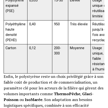
Polystyrène
0,035
15-30
Élevée
Usage
expansé
unique ou
(PSE)
réutilisati
limitée
Polyéthylène
0,40
950
Très élevée
Réutilisab
haute
jusqu’à 4
densité
fois avant
(PEHD)
recyclage
Carton
0,12
200-
Moyenne
Usage
300
unique,
faible
résistanc
à l’humidi
Enfin, le polystyrène reste un choix privilégié grâce à son
faible coût de production et de commercialisation, un
paramètre clé pour les acteurs de la filière qui gèrent des
volumes importants comme
ThermoPêche
,
Glaci-
Poisson
ou
IsoMarée
. Son adaptation aux besoins
logistiques spécifiques, combinée à son efficacité