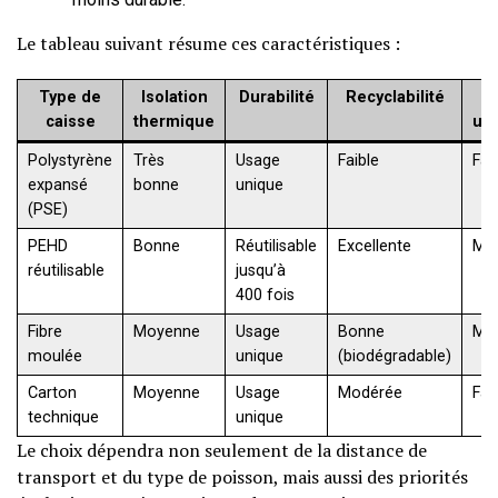
Le tableau suivant résume ces caractéristiques :
Type de
Isolation
Durabilité
Recyclabilité
C
caisse
thermique
uni
Polystyrène
Très
Usage
Faible
Fai
expansé
bonne
unique
(PSE)
PEHD
Bonne
Réutilisable
Excellente
Mo
réutilisable
jusqu’à
400 fois
Fibre
Moyenne
Usage
Bonne
Mo
moulée
unique
(biodégradable)
Carton
Moyenne
Usage
Modérée
Fai
technique
unique
Le choix dépendra non seulement de la distance de
transport et du type de poisson, mais aussi des priorités