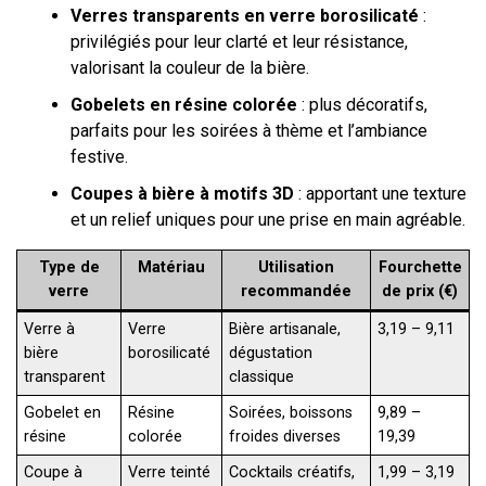
Verres transparents en verre borosilicaté
:
privilégiés pour leur clarté et leur résistance,
valorisant la couleur de la bière.
Gobelets en résine colorée
: plus décoratifs,
parfaits pour les soirées à thème et l’ambiance
festive.
Coupes à bière à motifs 3D
: apportant une texture
et un relief uniques pour une prise en main agréable.
Type de
Matériau
Utilisation
Fourchette
verre
recommandée
de prix (€)
Verre à
Verre
Bière artisanale,
3,19 – 9,11
bière
borosilicaté
dégustation
transparent
classique
Gobelet en
Résine
Soirées, boissons
9,89 –
résine
colorée
froides diverses
19,39
Coupe à
Verre teinté
Cocktails créatifs,
1,99 – 3,19