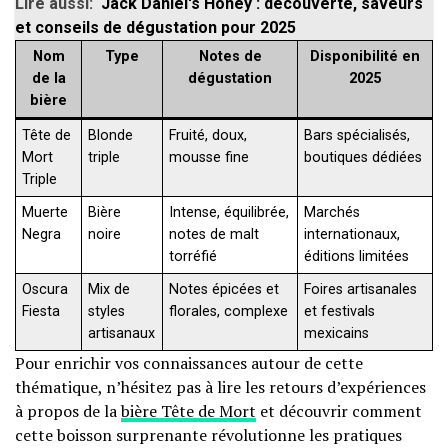
Lire aussi:
Jack Daniel's Honey : découverte, saveurs
et conseils de dégustation pour 2025
Nom
Type
Notes de
Disponibilité en
de la
dégustation
2025
bière
Tête de
Blonde
Fruité, doux,
Bars spécialisés,
Mort
triple
mousse fine
boutiques dédiées
Triple
Muerte
Bière
Intense, équilibrée,
Marchés
Negra
noire
notes de malt
internationaux,
torréfié
éditions limitées
Oscura
Mix de
Notes épicées et
Foires artisanales
Fiesta
styles
florales, complexe
et festivals
artisanaux
mexicains
Pour enrichir vos connaissances autour de cette
thématique, n’hésitez pas à lire les retours d’expériences
à propos de la
bière Tête de Mort
et découvrir comment
cette boisson surprenante révolutionne les pratiques