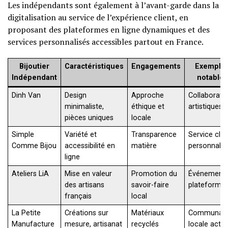
Les indépendants sont également à l’avant-garde dans la
digitalisation au service de l’expérience client, en
proposant des plateformes en ligne dynamiques et des
services personnalisés accessibles partout en France.
Bijoutier
Caractéristiques
Engagements
Exemple
Indépendant
notables
Dinh Van
Design
Approche
Collaborati
minimaliste,
éthique et
artistiques
pièces uniques
locale
Simple
Variété et
Transparence
Service clie
Comme Bijou
accessibilité en
matière
personnalis
ligne
Ateliers LiA
Mise en valeur
Promotion du
Événements
des artisans
savoir-faire
plateforme
français
local
La Petite
Créations sur
Matériaux
Communau
Manufacture
mesure, artisanat
recyclés
locale activ