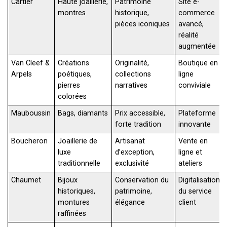
Cartier
Haute joaillerie,
Patrimoine
Site e-
montres
historique,
commerce
pièces iconiques
avancé,
réalité
augmentée
Van Cleef &
Créations
Originalité,
Boutique en
Arpels
poétiques,
collections
ligne
pierres
narratives
conviviale
colorées
Mauboussin
Bags, diamants
Prix accessible,
Plateforme
forte tradition
innovante
Boucheron
Joaillerie de
Artisanat
Vente en
luxe
d’exception,
ligne et
traditionnelle
exclusivité
ateliers
Chaumet
Bijoux
Conservation du
Digitalisation
historiques,
patrimoine,
du service
montures
élégance
client
raffinées