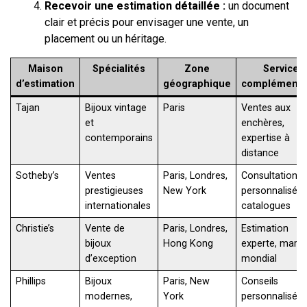
Recevoir une estimation détaillée :
un document
clair et précis pour envisager une vente, un
placement ou un héritage.
Maison
Spécialités
Zone
Services
d’estimation
géographique
complémenta
Tajan
Bijoux vintage
Paris
Ventes aux
et
enchères,
contemporains
expertise à
distance
Sotheby’s
Ventes
Paris, Londres,
Consultations
prestigieuses
New York
personnalisées
internationales
catalogues
Christie’s
Vente de
Paris, Londres,
Estimation
bijoux
Hong Kong
experte, marke
d’exception
mondial
Phillips
Bijoux
Paris, New
Conseils
modernes,
York
personnalisés,