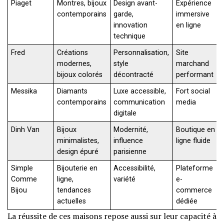
Piaget
Montres, bijoux
Design avant-
Expérience
contemporains
garde,
immersive
innovation
en ligne
technique
Fred
Créations
Personnalisation,
Site
modernes,
style
marchand
bijoux colorés
décontracté
performant
Messika
Diamants
Luxe accessible,
Fort social
contemporains
communication
media
digitale
Dinh Van
Bijoux
Modernité,
Boutique en
minimalistes,
influence
ligne fluide
design épuré
parisienne
Simple
Bijouterie en
Accessibilité,
Plateforme
Comme
ligne,
variété
e-
Bijou
tendances
commerce
actuelles
dédiée
La réussite de ces maisons repose aussi sur leur capacité à